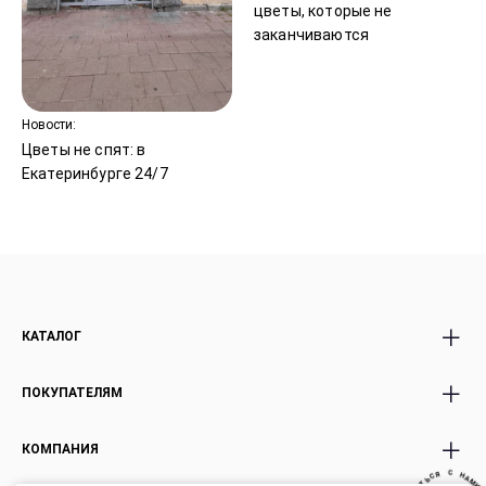
цветы, которые не
заканчиваются
Новости:
Цветы не спят: в
Екатеринбурге 24/7
КАТАЛОГ
Все Букеты
Premium Букеты
ПОКУПАТЕЛЯМ
Розы
Авторские Premium
Акции
букеты
Доставка и оплата
КОМПАНИЯ
Экзотика россыпью
Эффект WoW
Условия возврата
М
И
А
Н
Невестам
Подарки Игрушки
●
Корпоративным клиентам
С
C