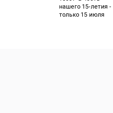
нашего 15-летия -
только 15 июля
Авторские Premium буке
Корзины с цветами
Эффект WoW
Подарки Игрушки Откры