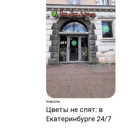
Ново
С
по
ко
з
Новости:
Цветы не спят: в
Екатеринбурге 24/7