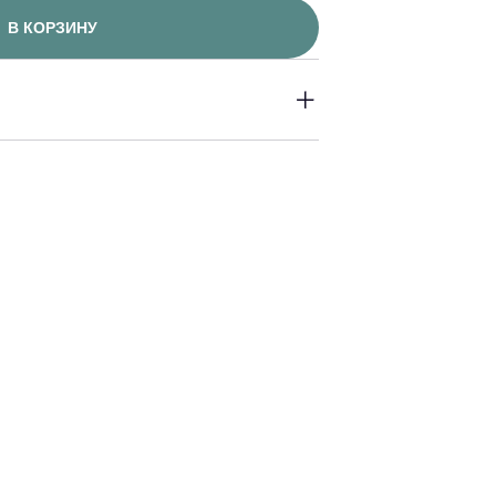
В КОРЗИНУ
 до 23:00 часов.Оперативность
сле заказа.
30 Р, в зависимости от района
 доставки могут увеличиваться.