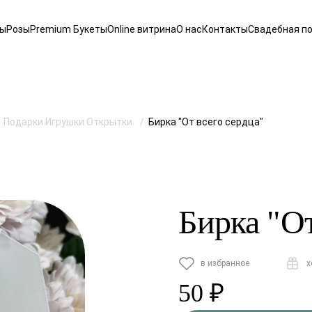
ты
Розы
Premium Букеты
Online витрина
О нас
Контакты
Свадебная п
Подарки Игрушки Открытки
Бирка "От всего сердца"
Бирка "От
в избранное
х
50 ₽