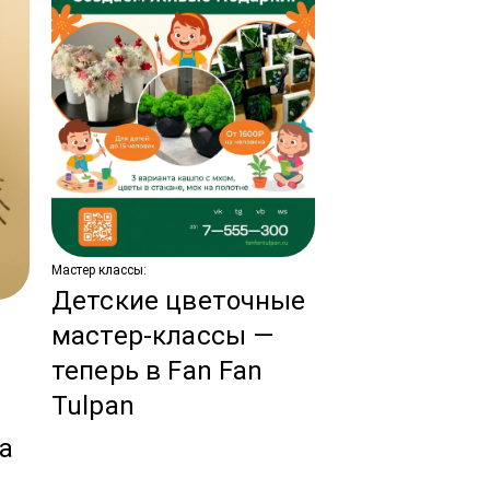
Мастер классы:
Детские цветочные
Новости:
мастер-классы —
Тренды сва
теперь в Fan Fan
флористики
Tulpan
ы
год!
за