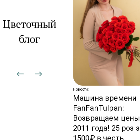
Цветочный
блог
сти:
вадебная
дписка: цветы,
торые не
аканчиваются
Новости:
Машина времени
FanFanTulpan:
Возвращаем цен
2011 года! 25 роз 
1500₽ в честь