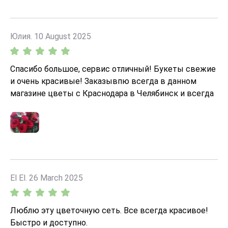
Отдельно хочется отметить удобство заказа онлайн
и четкость исполнения всех пожеланий. Спасибо
большое за ваш профессионализм и высокий
Юлия. 10 August 2025
уровень сервиса! Буду рекомендовать вас друзьям
и обязательно обращусь снова.
Спасибо большое, сервис отличный! Букеты свежие
и очень красивые! Заказывпю всегда в данном
магазине цветы с Краснодара в Челябинск и всегда
сервис на высоте!
El El. 26 March 2025
Люблю эту цветочную сеть. Все всегда красивое!
Быстро и доступно.