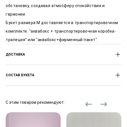
обстановку, создавая атмосферу спокойствия и
гармонии.
Букет размера M доставляется в транспортировочном
комплекте: "аквабокс + транспортировочная коробка-
трапеция" или "аквабокс+фирменный пакет".
ДОСТАВКА
Доставляем цветы с 8:00 до 23:00
СОСТАВ БУКЕТА
часов.Оперативность доставки от 2-х часов после
заказа.
Эустома
Стоимость доставки от 330 Р, в зависимости от
С этим товаром рекомендуют:
района города.
В праздничные дни сроки доставки могут