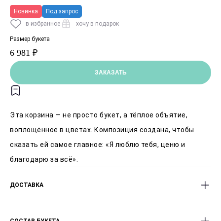
Новинка
Под запрос
в избранное
хочу в подарок
Размер букета
6 981 ₽
ЗАКАЗАТЬ
Эта корзина — не просто букет, а тёплое объятие,
воплощённое в цветах. Композиция создана, чтобы
сказать ей самое главное: «Я люблю тебя, ценю и
благодарю за всё».
ДОСТАВКА
Доставляем цветы с 8:00 до 23:00