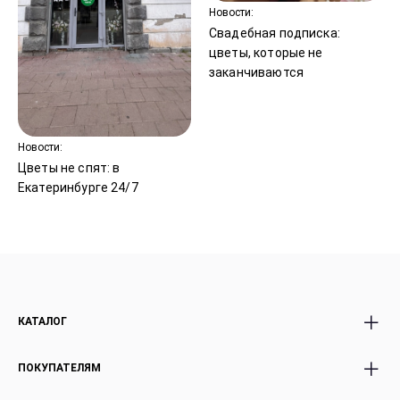
Новости:
Свадебная подписка:
цветы, которые не
заканчиваются
Новости:
Цветы не спят: в
Екатеринбурге 24/7
КАТАЛОГ
Все Букеты
Premium Букеты
ПОКУПАТЕЛЯМ
Розы
Авторские Premium
Акции
букеты