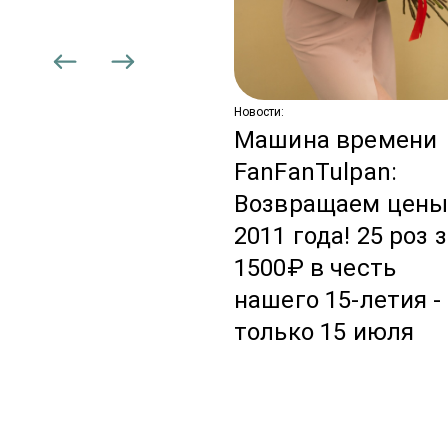
вадебная
дписка: цветы,
торые не
аканчиваются
Новости:
Машина времени
FanFanTulpan:
Возвращаем цен
2011 года! 25 роз 
1500₽ в честь
нашего 15-летия -
только 15 июля