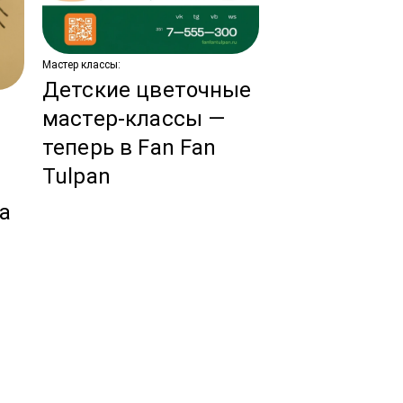
Мастер классы:
Детские цветочные
Новости:
мастер-классы —
Тренды сва
теперь в Fan Fan
флористики
Tulpan
ы
год!
за