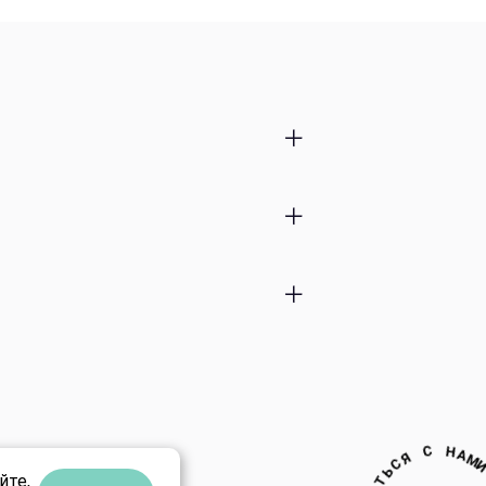
ты
тки
C
В
Я
●
З
И
М
йте,
А