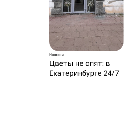
С
по
ко
з
Новости:
Цветы не спят: в
Екатеринбурге 24/7