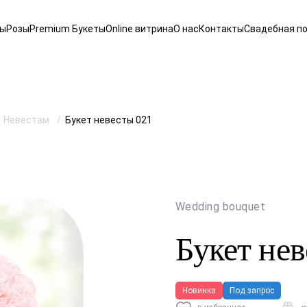
ты
Розы
Premium Букеты
Online витрина
О нас
Контакты
Свадебная п
Невестам
Букет невесты 021
Wedding bouquet
Букет нев
Новинка
Под запрос