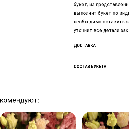
букет, из представленн
выполнит букет по инд
необходимо оставить з
уточнит все детали зак
ДОСТАВКА
Доставляем цветы с 8:00
СОСТАВ БУКЕТА
доставки от 2-х часов по
Стоимость доставки от 3
гвоздика
города.
екомендуют:
В праздничные дни сроки