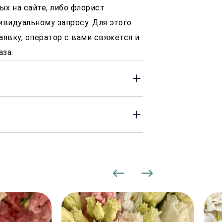
ых на сайте, либо флорист
ивидуальному запросу. Для этого
аявку, оператор с вами свяжется и
аза.
 до 23:00 часов.Оперативность
сле заказа.
30 Р, в зависимости от района
 доставки могут увеличиваться.