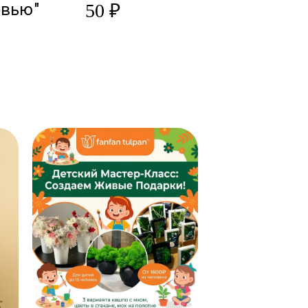
овью"
50 ₽