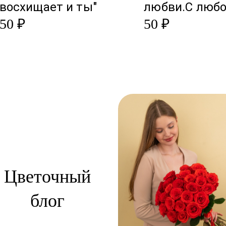
восхищает и ты"
любви.С люб
50 ₽
50 ₽
Цветочный
блог
сти: