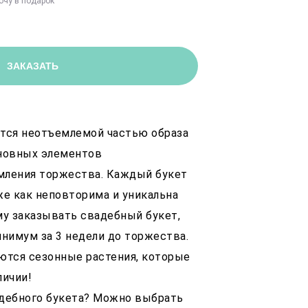
очу в подарок
ЗАКАЗАТЬ
тся неотъемлемой частью образа
сновных элементов
мления торжества. Каждый букет
же как неповторима и уникальна
му заказывать свадебный букет,
инимум за 3 недели до торжества.
ются сезонные растения, которые
личии!
адебного букета? Можно выбрать