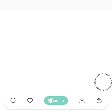
Цветочный блог
Собрать свой букет
С
Н
А
М
Я
И
С
Ь
●
Т
А
З
Я
В
C
А
●
Т
Ь
И
М
С
Я
А
Н
С
меню