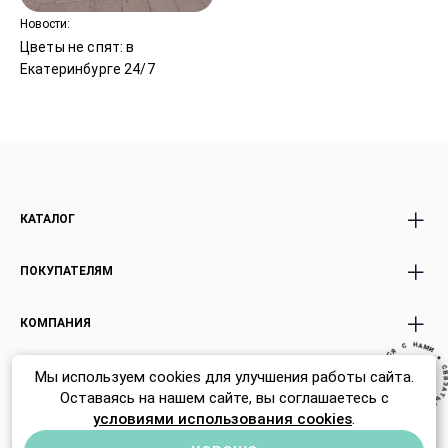
Новости:
Цветы не спят: в
Екатеринбурге 24/7
КАТАЛОГ
Все Букеты
Авторские Premium
ПОКУПАТЕЛЯМ
Розы
букеты
Акции
Эффект WoW
Доставка и оплата
КОМПАНИЯ
Экзотика россыпью
Подарки Игрушки
Условия возврата
И
М
●
А
Открытки
Н
Корпоративным клиентам
C
О нас
В
С
Я
З
Я
Мы используем cookies для улучшения работы сайта.
С
Политика
ZG agency
— Дизайн и фронтенд
Карьера
Ь
Т
А
Я
Оставаясь на нашем сайте, вы соглашаетесь с
З
Я
конфиденциальности
С
В
Отзывы
C
Н
●
А
М
И
условиями использования cookies
.
Политика использования
Контакты